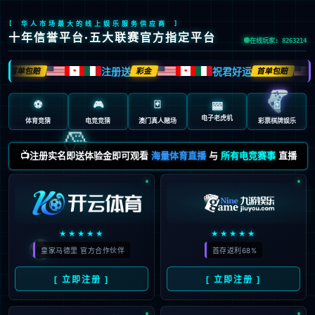
[ 华人市场最大的线上娱乐服务供应商 ]
十年信誉平台·五大联赛官方指定平台
在线玩家: 8263214
注册送
祝君好运
首单包赔
彩金
首单包赔
🍁
🍁
🎮
⚽
🎮
🃏
🀄️
🎰
电子老虎机
体育竞猜
电竞竞猜
澳门真人赌场
彩票棋牌娱乐
🎲
📺注册实名即送体验金即可观看
海量体育直播
与
所有电竞赛事
直播
⚽
★★★★★
★★★★★
皇家马德里 官方合作伙伴
首存返利68%
[ 立即注册 ]
[ 立即注册 ]