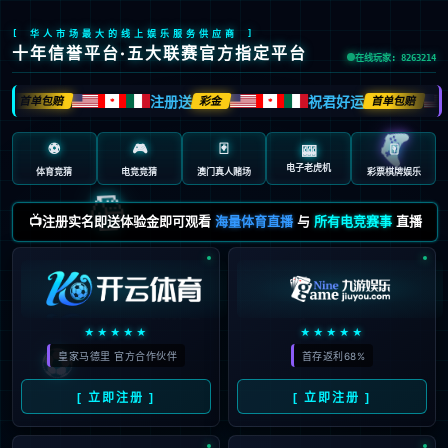
[ 华人市场最大的线上娱乐服务供应商 ]
十年信誉平台·五大联赛官方指定平台
在线玩家: 8263214
运
注册送
祝君好运
首单包赔
彩金
首单包赔
🍁
🍁
🎮
⚽
🎮
🃏
🀄️
🎰
电子老虎机
体育竞猜
电竞竞猜
澳门真人赌场
彩票棋牌娱乐
🎲
📺注册实名即送体验金即可观看
海量体育直播
与
所有电竞赛事
直播
⚽
★★★★★
★★★★★
皇家马德里 官方合作伙伴
首存返利68%
[ 立即注册 ]
[ 立即注册 ]