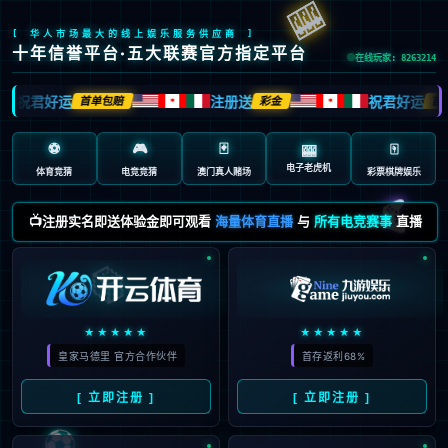
🎰
[ 华人市场最大的线上娱乐服务供应商 ]
十年信誉平台·五大联赛官方指定平台
在线玩家: 8263214
祝君好运
注册送
祝君好运
首单包赔
彩金
首单
🍁
🍁
⚽
🎮
🃏
🀄️
🎰
电子老虎机
体育竞猜
电竞竞猜
澳门真人赌场
彩票棋牌娱乐
🎮
📺注册实名即送体验金即可观看
海量体育直播
与
所有电竞赛事
直播
🎲
★★★★★
★★★★★
皇家马德里 官方合作伙伴
首存返利68%
[ 立即注册 ]
[ 立即注册 ]
⚽